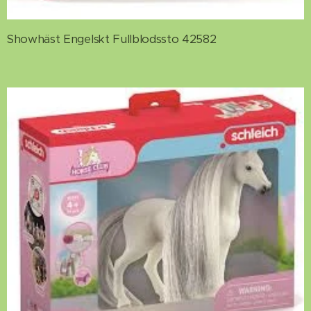
Showhäst Engelskt Fullblodssto 42582