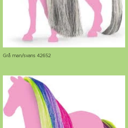
Grå man/svans 42652