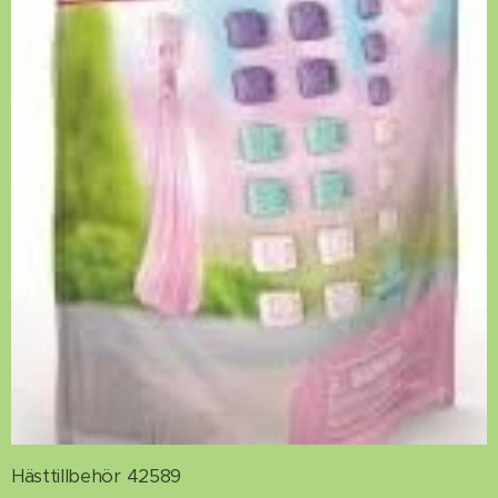
Hästtillbehör 42589