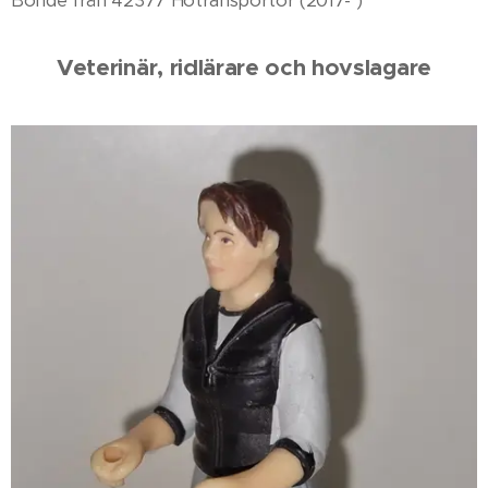
Bonde från 42377 Hötransportör (2017- )
Veterinär, ridlärare och hovslagare