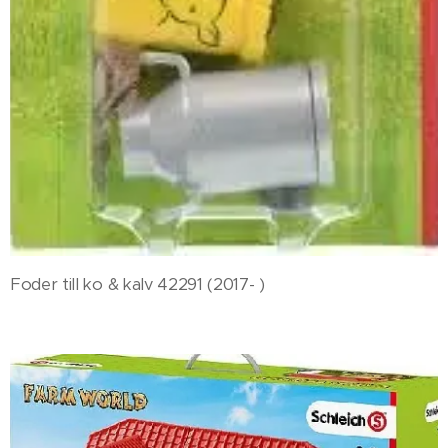
Foder till ko & kalv 42291 (2017- )