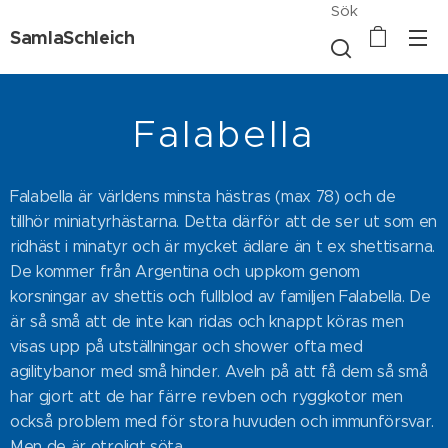
Sök
SamlaSchleich
Falabella
Falabella är världens minsta hästras (max 78) och de
tillhör miniatyrhästarna. Detta därför att de ser ut som en
ridhäst i minatyr och är mycket ädlare än t ex shettisarna.
De kommer från Argentina och uppkom genom
korsningar av shettis och fullblod av familjen Falabella. De
är så små att de inte kan ridas och knappt köras men
visas upp på utställningar och shower ofta med
agilitybanor med små hinder. Aveln på att få dem så små
har gjort att de har färre revben och ryggkotor men
också problem med för stora huvuden och immunförsvar.
Men de är otroligt söta.