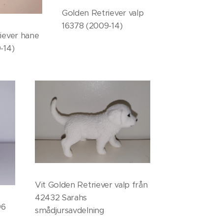
Golden Retriever valp
16378 (2009-14)
iever hane
-14)
Vit Golden Retriever valp från
42432 Sarahs
96
smådjursavdelning