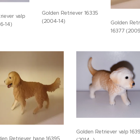
Golden Retriever 16335
riever valp
(2004-14)
Golden Retr
6-14)
16377 (2009
Golden Retriever valp 163
den Retriever hane 16395
(2014- )