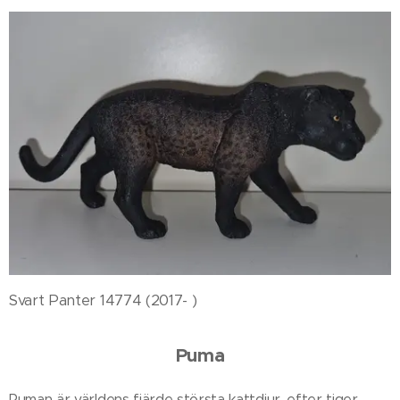
Svart Panter 14774 (2017- )
Puma
Puman är världens fjärde största kattdjur, efter tiger,