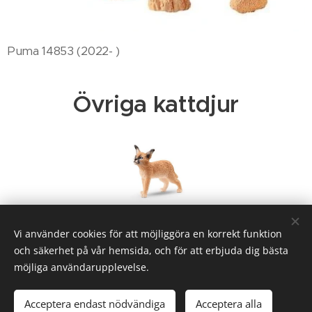
Puma 14853 (2022- )
Övriga kattdjur
Ökenlo ungen 14868 (Caracal cub) (2023- )
Vi använder cookies för att möjliggöra en korrekt funktion
och säkerhet på vår hemsida, och för att erbjuda dig bästa
möjliga användarupplevelse.
© 2020 Birgitta Helm, Broestorp 1175, 289 93 Broby
Acceptera endast nödvändiga
Acceptera alla
Cookies