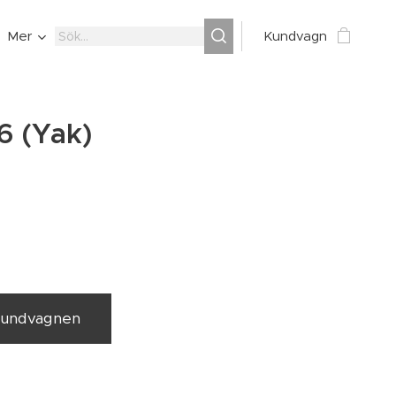
Mer
Kundvagn
6 (Yak)
 kundvagnen