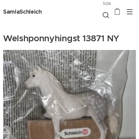
Sök
SamlaSchleich
Welshponnyhingst 13871 NY