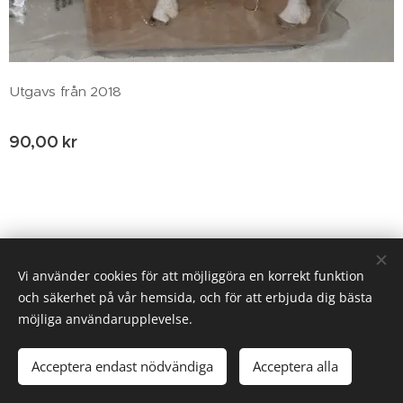
Utgavs från 2018
90,00
kr
© 2020 Birgitta Helm, Broestorp 1175, 289 93 Broby
Vi använder cookies för att möjliggöra en korrekt funktion
och säkerhet på vår hemsida, och för att erbjuda dig bästa
Cookies
möjliga användarupplevelse.
Tillfälligt slut
Acceptera endast nödvändiga
Acceptera alla