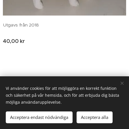
Utgavs från 2018
40,00
kr
© 2020 Birgitta Helm, Broestorp 1175, 289 93 Broby
Vi använder cookies för att möjliggöra en korrekt funktion
och säkerhet på vår hemsida, och för att erbjuda dig bästa
Cookies
möjliga användarupplevelse.
Lägg i kundvagnen
Acceptera endast nödvändiga
Acceptera alla