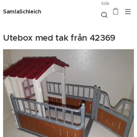
Sök
SamlaSchleich
Utebox med tak från 42369