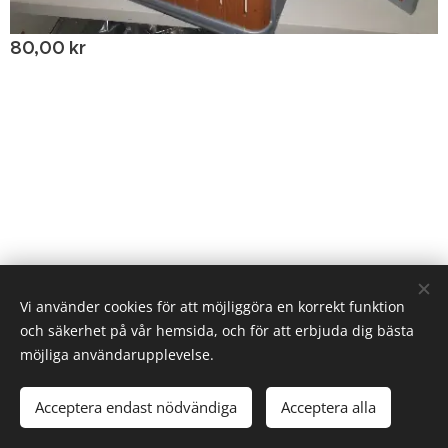
80,00
kr
© 2020 Birgitta Helm, Broestorp 1175, 289 93 Broby
Vi använder cookies för att möjliggöra en korrekt funktion
och säkerhet på vår hemsida, och för att erbjuda dig bästa
Cookies
möjliga användarupplevelse.
Tillfälligt slut
Acceptera endast nödvändiga
Acceptera alla