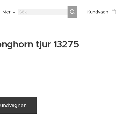
Mer
Kundvagn
nghorn tjur 13275
 kundvagnen