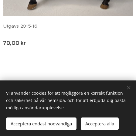
Utgavs 2015-16
70,00
kr
© 2020 Birgitta Helm, Broestorp 1175, 289 93 Broby
Vi använder cookies för att möjliggöra en korrekt funktion
och säkerhet på vår hemsida, och för att erbjuda dig bästa
Cookies
möjliga användarupplevelse.
Lägg i kundvagnen
Acceptera endast nödvändiga
Acceptera alla