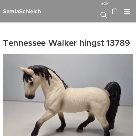
Sök
SamlaSchleich
Tennessee Walker hingst 13789