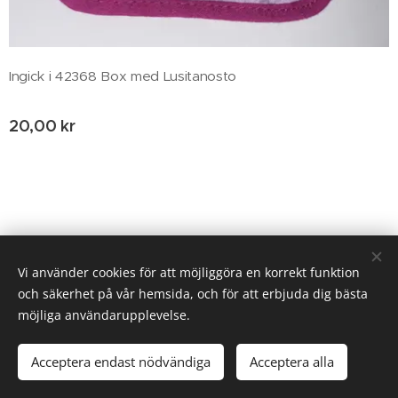
Ingick i 42368 Box med Lusitanosto
20,00
kr
© 2020 Birgitta Helm, Broestorp 1175, 289 93 Broby
Vi använder cookies för att möjliggöra en korrekt funktion
och säkerhet på vår hemsida, och för att erbjuda dig bästa
Cookies
möjliga användarupplevelse.
Lägg i kundvagnen
Acceptera endast nödvändiga
Acceptera alla