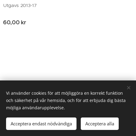
Utgavs 2013-17
60,00
kr
© 2020 Birgitta Helm, Broestorp 1175, 289 93 Broby
Vi använder cookies för att möjliggöra en korrekt funktion
och säkerhet på vår hemsida, och för att erbjuda dig bästa
Cookies
möjliga användarupplevelse.
Lägg i kundvagnen
Acceptera endast nödvändiga
Acceptera alla