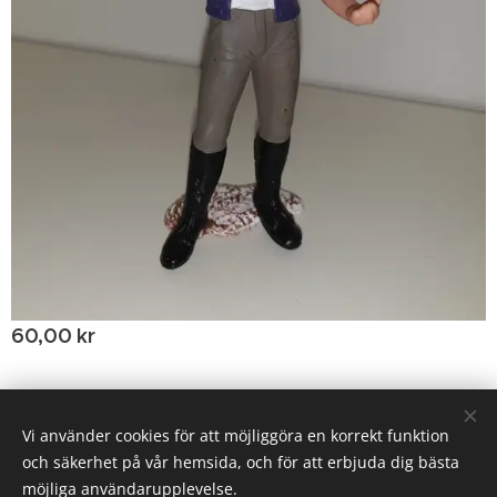
60,00
kr
© 2020 Birgitta Helm, Broestorp 1175, 289 93 Broby
Vi använder cookies för att möjliggöra en korrekt funktion
och säkerhet på vår hemsida, och för att erbjuda dig bästa
Cookies
möjliga användarupplevelse.