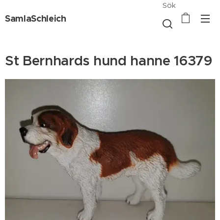
Sök
SamlaSchleich
St Bernhards hund hanne 16379