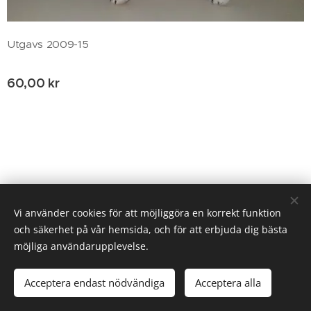
Utgavs 2009-15
60,00
kr
© 2020 Birgitta Helm, Broestorp 1175, 289 93 Broby
Vi använder cookies för att möjliggöra en korrekt funktion
och säkerhet på vår hemsida, och för att erbjuda dig bästa
Cookies
möjliga användarupplevelse.
Lägg i kundvagnen
Acceptera endast nödvändiga
Acceptera alla