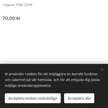
Utgavs från 2016
70,00
kr
© 2020 Birgitta Helm, Broestorp 1175, 289 93 Broby
Vi använder cookies för att möjliggöra en korrekt funktion
och säkerhet på vår hemsida, och för att erbjuda dig bästa
Cookies
möjliga användarupplevelse.
Lägg i kundvagnen
Acceptera endast nödvändiga
Acceptera alla