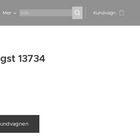
Mer
Kundvagn
ngst 13734
 kundvagnen