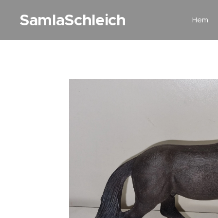
SamlaSchleich
Hem