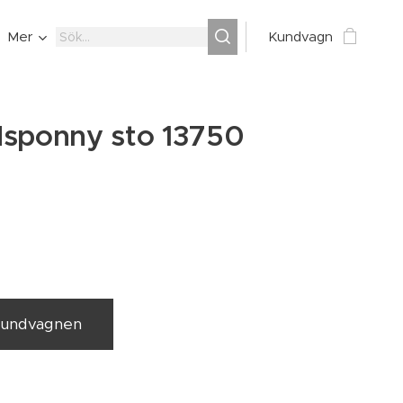
Mer
Kundvagn
dsponny sto 13750
 kundvagnen