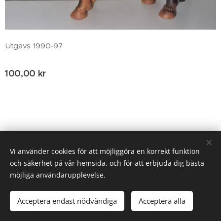
Utgavs 1990-97
100,00
kr
© 2020 Birgitta Helm, Broestorp 1175, 289 93 Broby
Vi använder cookies för att möjliggöra en korrekt funktion
och säkerhet på vår hemsida, och för att erbjuda dig bästa
Cookies
möjliga användarupplevelse.
Tillfälligt slut
Acceptera endast nödvändiga
Acceptera alla