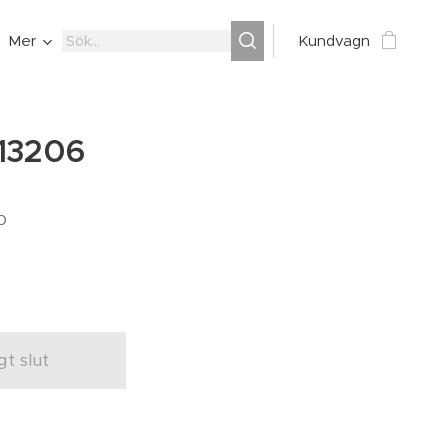
Mer
Kundvagn
 13206
0
igt slut