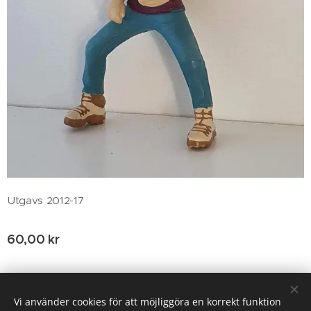
Utgavs 2012-17
60,00
kr
© 2020 Birgitta Helm, Broestorp 1175, 289 93 Broby
Vi använder cookies för att möjliggöra en korrekt funktion