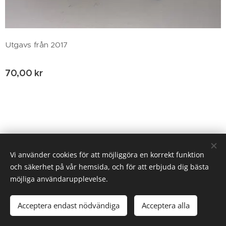
Utgavs från 2017
70,00
kr
© 2020 Birgitta Helm, Broestorp 1175, 289 93 Broby
Vi använder cookies för att möjliggöra en korrekt funktion
och säkerhet på vår hemsida, och för att erbjuda dig bästa
Cookies
möjliga användarupplevelse.
Lägg i kundvagnen
Acceptera endast nödvändiga
Acceptera alla