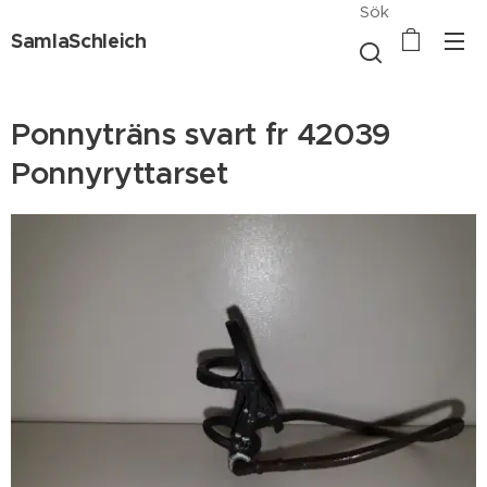
Sök
SamlaSchleich
Ponnyträns svart fr 42039
Ponnyryttarset