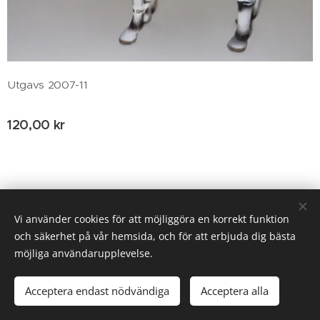
Utgavs 2007-11
120,00
kr
© 2020 Birgitta Helm, Broestorp 1175, 289 93 Broby
Vi använder cookies för att möjliggöra en korrekt funktion
och säkerhet på vår hemsida, och för att erbjuda dig bästa
Cookies
möjliga användarupplevelse.
Lägg i kundvagnen
Acceptera endast nödvändiga
Acceptera alla