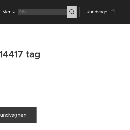
Mer
Kundvagn
14417 tag
 kundvagnen