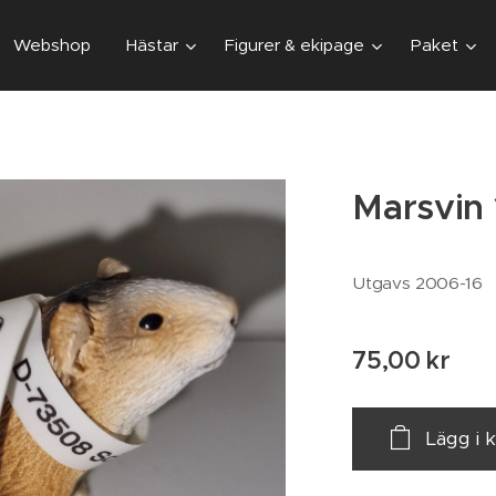
Webshop
Hästar
Figurer & ekipage
Paket
Marsvin 
Utgavs 2006-16
75,00
kr
Lägg i