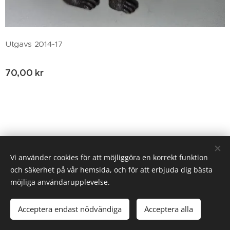
Utgavs 2014-17
70,00
kr
© 2020 Birgitta Helm, Broestorp 1175, 289 93 Broby
Vi använder cookies för att möjliggöra en korrekt funktion
och säkerhet på vår hemsida, och för att erbjuda dig bästa
Cookies
möjliga användarupplevelse.
Lägg i kundvagnen
Acceptera endast nödvändiga
Acceptera alla