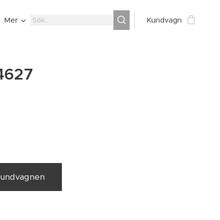
Mer
Kundvagn
14627
 kundvagnen