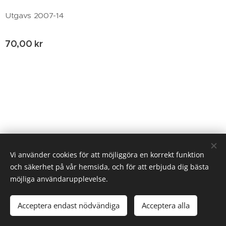
Utgavs 2007-14
70,00
kr
© 2020 Birgitta Helm, Broestorp 1175, 289 93 Broby
Vi använder cookies för att möjliggöra en korrekt funktion
och säkerhet på vår hemsida, och för att erbjuda dig bästa
Cookies
möjliga användarupplevelse.
Lägg i kundvagnen
Acceptera endast nödvändiga
Acceptera alla