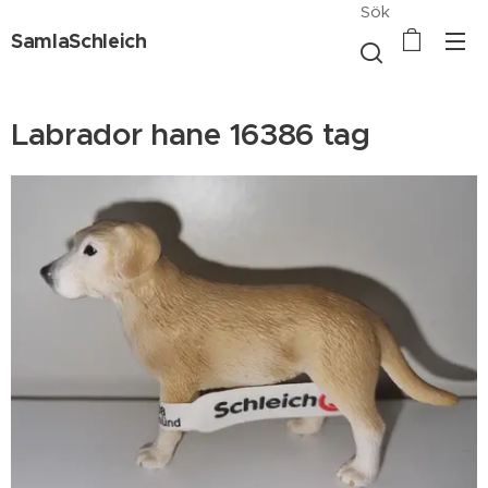
Sök
SamlaSchleich
Labrador hane 16386 tag