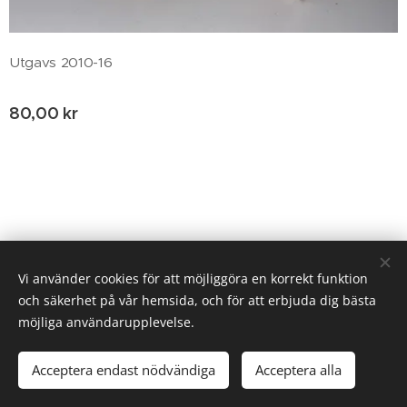
Utgavs 2010-16
80,00
kr
© 2020 Birgitta Helm, Broestorp 1175, 289 93 Broby
Vi använder cookies för att möjliggöra en korrekt funktion
och säkerhet på vår hemsida, och för att erbjuda dig bästa
Cookies
möjliga användarupplevelse.
Tillfälligt slut
Acceptera endast nödvändiga
Acceptera alla