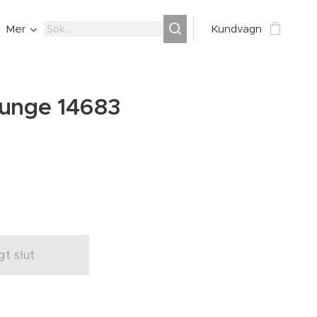
Mer
Kundvagn
lunge 14683
igt slut