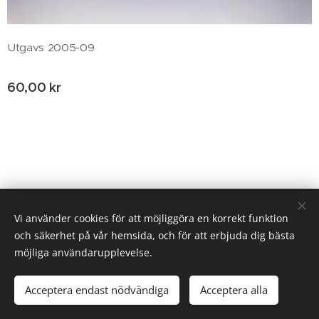
Utgavs 2005-09
60,00
kr
© 2020 Birgitta Helm, Broestorp 1175, 289 93 Broby
Vi använder cookies för att möjliggöra en korrekt funktion
och säkerhet på vår hemsida, och för att erbjuda dig bästa
Cookies
möjliga användarupplevelse.
Lägg i kundvagnen
Acceptera endast nödvändiga
Acceptera alla