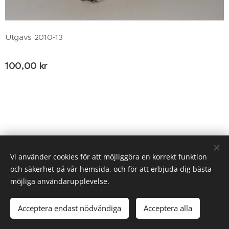
Utgavs 2010-13
100,00
kr
© 2020 Birgitta Helm, Broestorp 1175, 289 93 Broby
Vi använder cookies för att möjliggöra en korrekt funktion
och säkerhet på vår hemsida, och för att erbjuda dig bästa
Cookies
möjliga användarupplevelse.
Lägg i kundvagnen
Acceptera endast nödvändiga
Acceptera alla