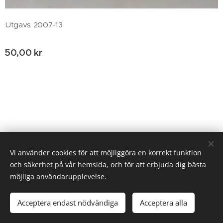
Utgavs 2007-13
50,00
kr
© 2020 Birgitta Helm, Broestorp 1175, 289 93 Broby
Vi använder cookies för att möjliggöra en korrekt funktion
och säkerhet på vår hemsida, och för att erbjuda dig bästa
Cookies
möjliga användarupplevelse.
Lägg i kundvagnen
Acceptera endast nödvändiga
Acceptera alla