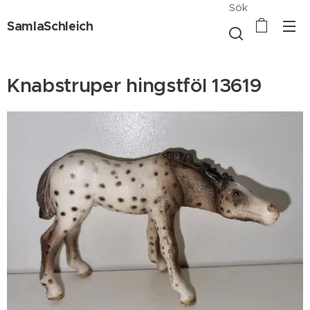
Sök
SamlaSchleich
Knabstruper hingstföl 13619