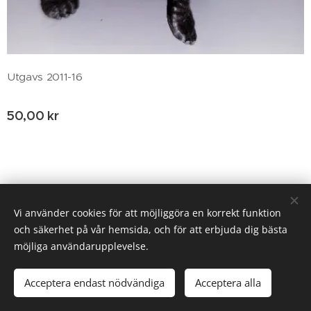
Utgavs 2011-16
50,00
kr
© 2020 Birgitta Helm, Broestorp 1175, 289 93 Broby
Vi använder cookies för att möjliggöra en korrekt funktion
och säkerhet på vår hemsida, och för att erbjuda dig bästa
Cookies
möjliga användarupplevelse.
Lägg i kundvagnen
Acceptera endast nödvändiga
Acceptera alla