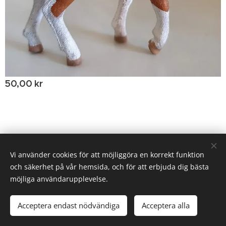
50,00
kr
© 2020 Birgitta Helm, Broestorp 1175, 289 93 Broby
Vi använder cookies för att möjliggöra en korrekt funktion
och säkerhet på vår hemsida, och för att erbjuda dig bästa
Cookies
möjliga användarupplevelse.
Tillfälligt slut
Acceptera endast nödvändiga
Acceptera alla