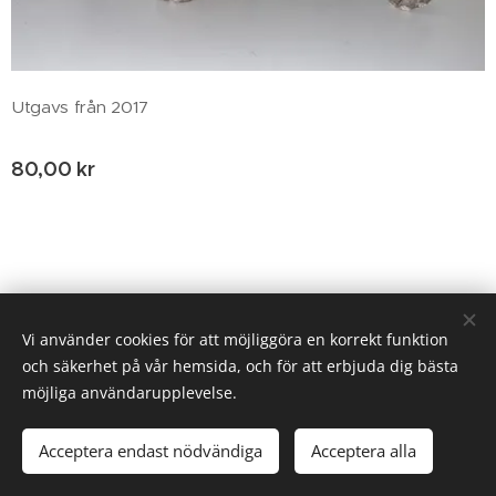
Utgavs från 2017
80,00
kr
© 2020 Birgitta Helm, Broestorp 1175, 289 93 Broby
Vi använder cookies för att möjliggöra en korrekt funktion
och säkerhet på vår hemsida, och för att erbjuda dig bästa
Cookies
möjliga användarupplevelse.
Tillfälligt slut
Acceptera endast nödvändiga
Acceptera alla