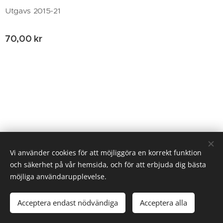
Utgavs 2015-21
70,00
kr
© 2020 Birgitta Helm, Broestorp 1175, 289 93 Broby
Vi använder cookies för att möjliggöra en korrekt funktion
och säkerhet på vår hemsida, och för att erbjuda dig bästa
Cookies
möjliga användarupplevelse.
Lägg i kundvagnen
Acceptera endast nödvändiga
Acceptera alla