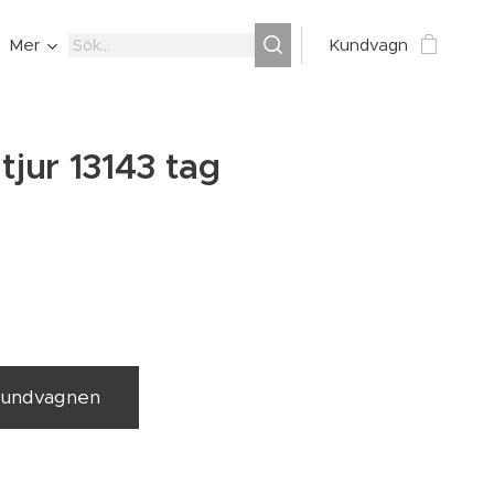
Mer
Kundvagn
tjur 13143 tag
 kundvagnen