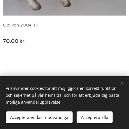
Utgiven 2004-13
70,00
kr
© 2020 Birgitta Helm, Broestorp 1175, 289 93 Broby
Vi använder cookies för att möjliggöra en korrekt funktion
och säkerhet på vår hemsida, och för att erbjuda dig bästa
Cookies
möjliga användarupplevelse.
Lägg i kundvagnen
Acceptera endast nödvändiga
Acceptera alla