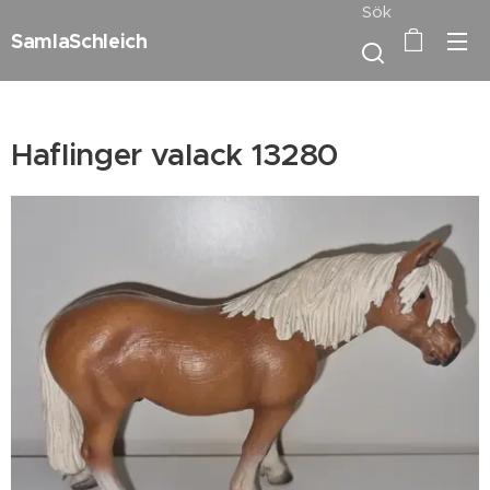
Sök
SamlaSchleich
Haflinger valack 13280