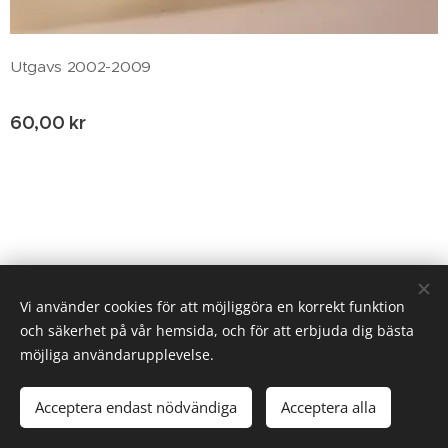
Utgavs 2002-2009
60,00
kr
© 2020 Birgitta Helm, Broestorp 1175, 289 93 Broby
Vi använder cookies för att möjliggöra en korrekt funktion
och säkerhet på vår hemsida, och för att erbjuda dig bästa
Cookies
möjliga användarupplevelse.
Lägg i kundvagnen
Acceptera endast nödvändiga
Acceptera alla