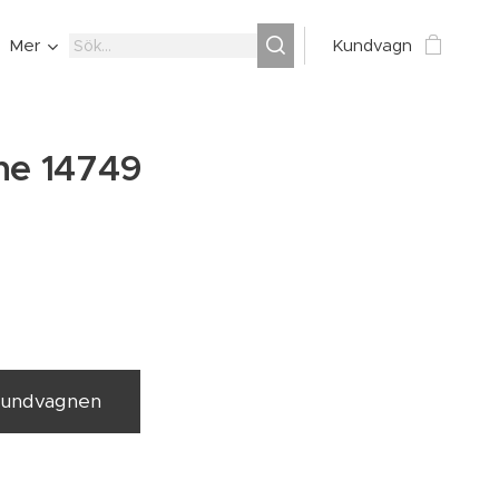
Mer
Kundvagn
ne 14749
 kundvagnen