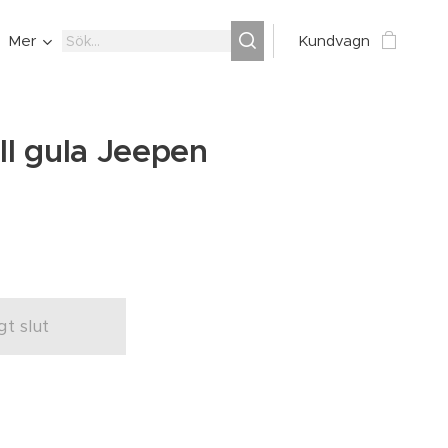
Mer
Kundvagn
ill gula Jeepen
igt slut