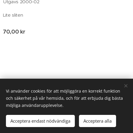
Utgavs 2000-02
Lite sliten
70,00
kr
© 2020 Birgitta Helm, Broestorp 1175, 289 93 Broby
Vi använder cookies för att möjliggöra en korrekt funktion
och säkerhet på vår hemsida, och för att erbjuda dig bästa
Cookies
möjliga användarupplevelse.
Tillfälligt slut
Acceptera endast nödvändiga
Acceptera alla