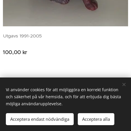
Utgavs 1991-2005
100,00
kr
© 2020 Birgitta Helm, Broestorp 1175, 289 93 Broby
Vi använder cookies för att möjliggöra en korrekt funktion
och säkerhet på vår hemsida, och för att erbjuda dig bästa
Cookies
möjliga användarupplevelse.
Lägg i kundvagnen
Acceptera endast nödvändiga
Acceptera alla