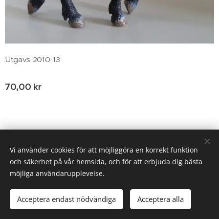
Utgavs 2010-13
70,00
kr
© 2020 Birgitta Helm, Broestorp 1175, 289 93 Broby
Vi använder cookies för att möjliggöra en korrekt funktion
och säkerhet på vår hemsida, och för att erbjuda dig bästa
Cookies
möjliga användarupplevelse.
Tillfälligt slut
Acceptera endast nödvändiga
Acceptera alla