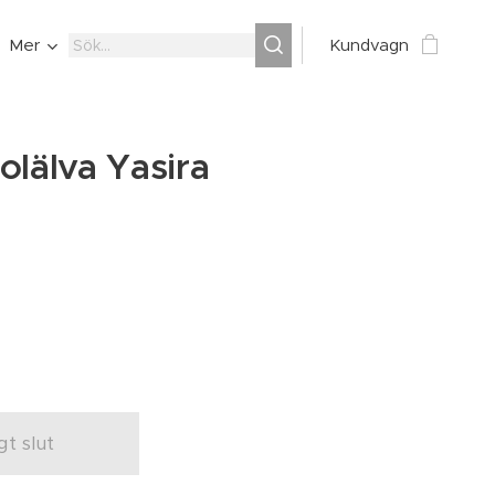
Mer
Kundvagn
olälva Yasira
igt slut