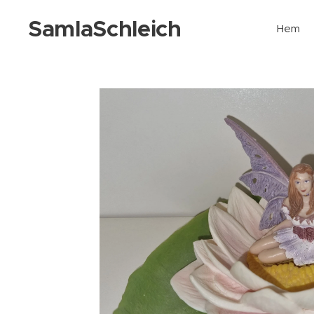
SamlaSchleich
Hem