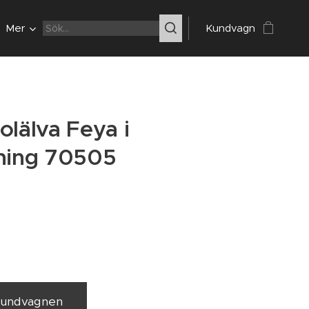
Mer
Kundvagn
olälva Feya i
nning 70505
 kundvagnen