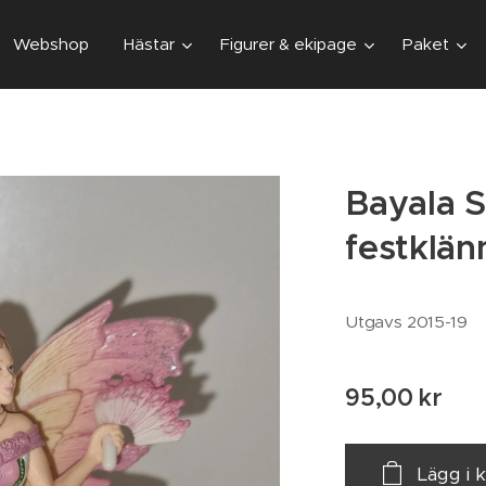
Webshop
Hästar
Figurer & ekipage
Paket
Bayala S
festklä
Utgavs 2015-19
95,00
kr
Lägg i