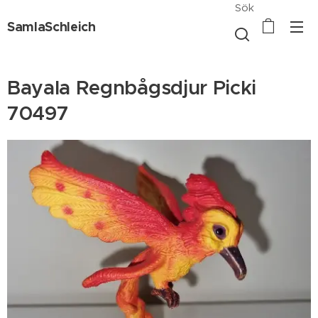
Sök
SamlaSchleich
Bayala Regnbågsdjur Picki
70497