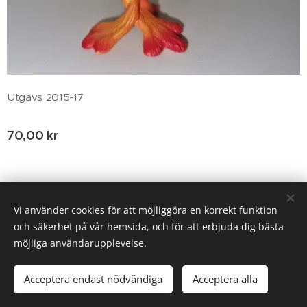
Utgavs 2015-17
70,00
kr
© 2020 Birgitta Helm, Broestorp 1175, 289 93 Broby
Vi använder cookies för att möjliggöra en korrekt funktion
och säkerhet på vår hemsida, och för att erbjuda dig bästa
Cookies
möjliga användarupplevelse.
Lägg i kundvagnen
Acceptera endast nödvändiga
Acceptera alla