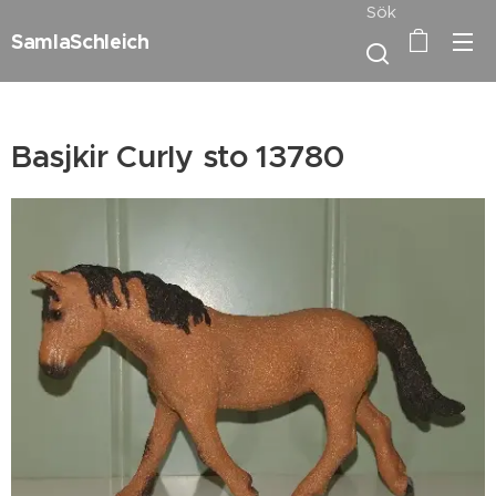
Sök
SamlaSchleich
Basjkir Curly sto 13780