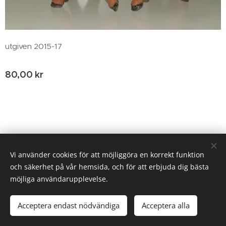
utgiven 2015-17
80,00
kr
© 2020 Birgitta Helm, Broestorp 1175, 289 93 Broby
Vi använder cookies för att möjliggöra en korrekt funktion
och säkerhet på vår hemsida, och för att erbjuda dig bästa
Cookies
möjliga användarupplevelse.
Tillfälligt slut
Acceptera endast nödvändiga
Acceptera alla